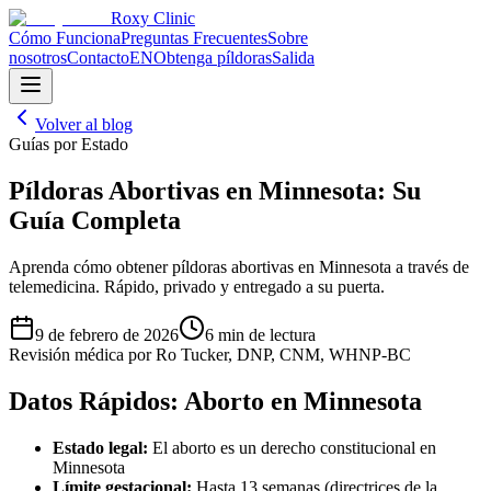
Roxy Clinic
Cómo Funciona
Preguntas Frecuentes
Sobre
nosotros
Contacto
EN
Obtenga píldoras
Salida
Volver al blog
Guías por Estado
Píldoras Abortivas en Minnesota: Su
Guía Completa
Aprenda cómo obtener píldoras abortivas en Minnesota a través de
telemedicina. Rápido, privado y entregado a su puerta.
9 de febrero de 2026
6 min de lectura
Revisión médica por
Ro Tucker, DNP, CNM, WHNP-BC
Datos Rápidos: Aborto en Minnesota
Estado legal:
El aborto es un derecho constitucional en
Minnesota
Límite gestacional:
Hasta 13 semanas (directrices de la